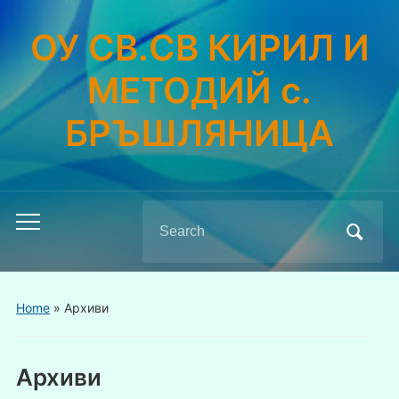
ОУ СВ.СВ КИРИЛ И
МЕТОДИЙ с.
БРЪШЛЯНИЦА
Search
Toggle
for:
mobile
menu
Home
»
Архиви
Архиви