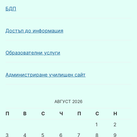
БДП
Достъп до информация
Образователни услуги
Администриране училищен сайт
АВГУСТ 2026
П
В
С
Ч
П
С
Н
1
2
3
4
5
6
7
8
9