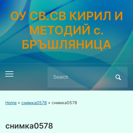
ОУ СВ.СВ КИРИЛ И
МЕТОДИЙ с.
БРЪШЛЯНИЦА
Search
Toggle
for:
mobile
menu
Home
»
снимка0578
»
снимка0578
снимка0578