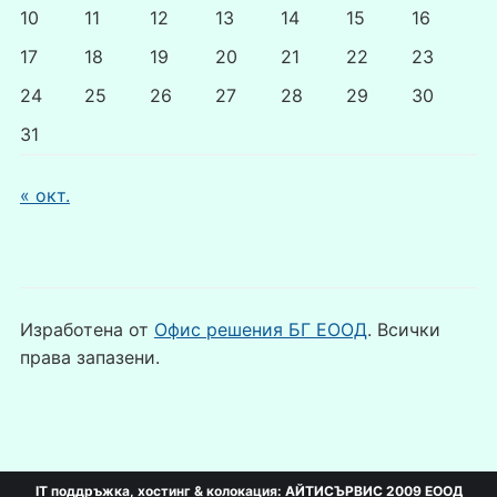
10
11
12
13
14
15
16
17
18
19
20
21
22
23
24
25
26
27
28
29
30
31
« окт.
Изработена от
Офис решения БГ ЕООД
. Всички
права запазени.
IT поддръжка, хостинг & колокация:
АЙТИСЪРВИС 2009 ЕООД