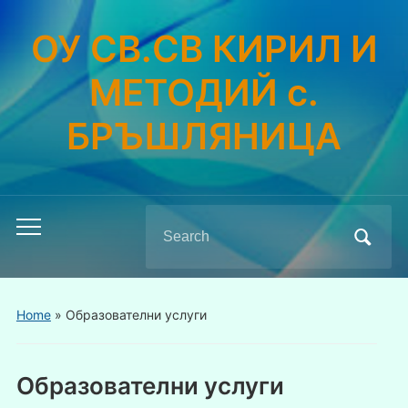
ОУ СВ.СВ КИРИЛ И
МЕТОДИЙ с.
БРЪШЛЯНИЦА
Search
Toggle
for:
mobile
menu
Home
»
Образователни услуги
Образователни услуги