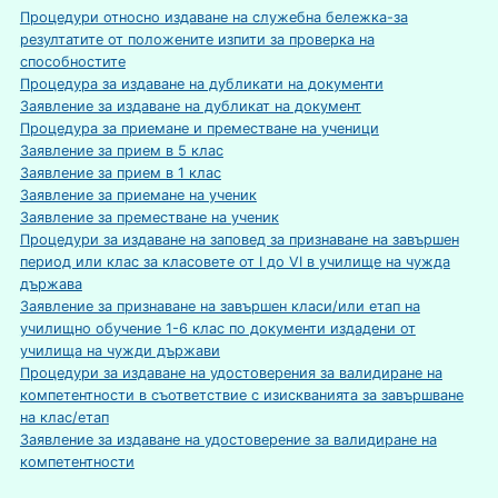
Процедури относно издаване на служебна бележка-за
резултатите от положените изпити за проверка на
способностите
Процедура за издаване на дубликати на документи
Заявление за издаване на дубликат на документ
Процедура за приемане и преместване на ученици
Заявление за прием в 5 клас
Заявление за прием в 1 клас
Заявление за приемане на ученик
Заявление за преместване на ученик
Процедури за издаване на заповед за признаване на завършен
период или клас за класовете от I до VI в училище на чужда
държава
Заявление за признаване на завършен класи/или етап на
училищно обучение 1-6 клас по документи издадени от
училища на чужди държави
Процедури за издаване на удостоверения за валидиране на
компетентности в съответствие с изискванията за завършване
на клас/етап
Заявление за издаване на удостоверение за валидиране на
компетентности