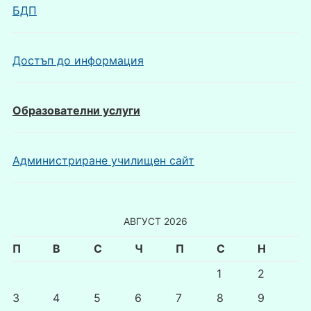
БДП
Достъп до информация
Образователни услуги
Администриране училищен сайт
АВГУСТ 2026
П
В
С
Ч
П
С
Н
1
2
3
4
5
6
7
8
9