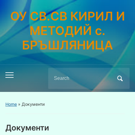
ОУ СВ.СВ КИРИЛ И
МЕТОДИЙ с.
БРЪШЛЯНИЦА
Search
Toggle
for:
mobile
menu
Home
»
Документи
Документи