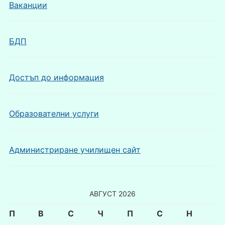
Ваканции
БДП
Достъп до информация
Образователни услуги
Администриране училищен сайт
АВГУСТ 2026
П
В
С
Ч
П
С
Н